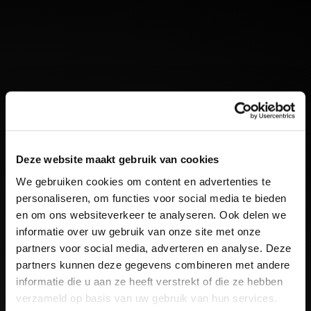
Deze website maakt gebruik van cookies
Waarom video onmisbaar is
We gebruiken cookies om content en advertenties te
Video is hét medium bij uitstek om je merk te
personaliseren, om functies voor social media te bieden
onderscheiden in de digitale wereld...
en om ons websiteverkeer te analyseren. Ook delen we
informatie over uw gebruik van onze site met onze
partners voor social media, adverteren en analyse. Deze
partners kunnen deze gegevens combineren met andere
informatie die u aan ze heeft verstrekt of die ze hebben
verzameld op basis van uw gebruik van hun services.