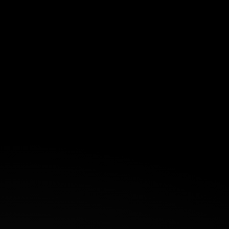
Branding en performance marketing: twee
kanten van dezelfde medaille
Ontdek waarom een sterk merk je advertenties
goedkoper en effectiever maakt.