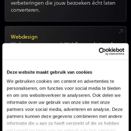
verbeteringen die jouw bezoekers écht laten
converteren.
Webdesign
We bouwen maatwerk Webflow-websites die
er professioneel uitzien én bezoekers actief
naar een contact of aankoop leiden.
Deze website maakt gebruik van cookies
We gebruiken cookies om content en advertenties te
personaliseren, om functies voor social media te bieden
Cases met impact
en om ons websiteverkeer te analyseren. Ook delen we
informatie over uw gebruik van onze site met onze
Ontdek hoe we strategie omzetten in groei voor
partners voor social media, adverteren en analyse. Deze
onze klanten.
partners kunnen deze gegevens combineren met andere
informatie die u aan ze heeft verstrekt of die ze hebben
verzameld op basis van uw gebruik van hun services.