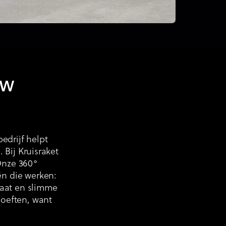
uw
edrijf helpt
 Bij Kruisraket
Onze 360°
n die werken:
maat en slimme
oeften, want