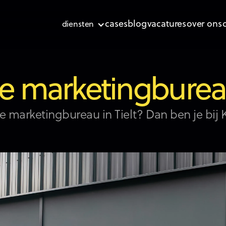
cases
blog
vacatures
over ons
diensten
e marketingbureau
 marketingbureau in Tielt? Dan ben je bij K