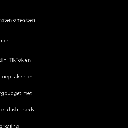
ensten omvatten
rmen.
dIn, TikTok en
groep raken, in
tingbudget met
dere dashboards
marketing