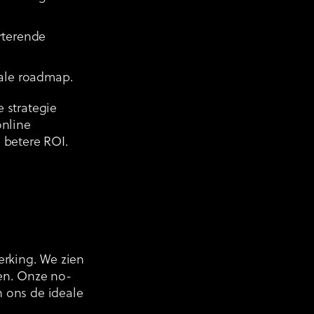
rterende
tale roadmap.
 strategie
online
 betere ROI.
erking. We zien
ien. Onze no-
 ons de ideale