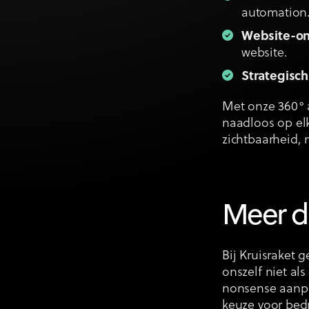
automation
Website-on
website.
Strategisch
Met onze 360° a
naadloos op elk
zichtbaarheid, 
Meer d
Bij Kruisraket 
onszelf niet al
nonsense aanpa
keuze voor bedr