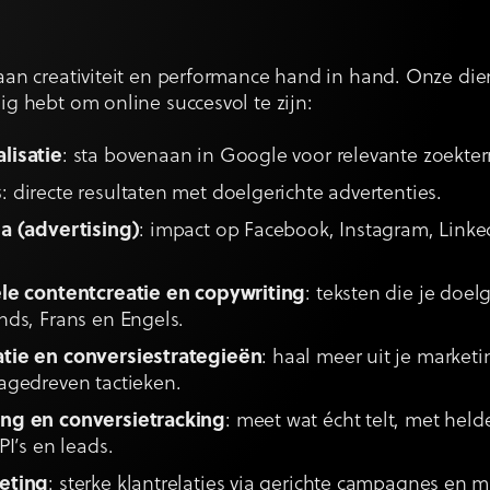
gaan creativiteit en performance hand in hand. Onze di
dig hebt om online succesvol te zijn:
lisatie
: sta bovenaan in Google voor relevante zoekte
s
: directe resultaten met doelgerichte advertenties.
a (advertising)
: impact op Facebook, Instagram, Linke
le contentcreatie en copywriting
: teksten die je doel
nds, Frans en Engels.
tie en conversiestrategieën
: haal meer uit je marke
agedreven tactieken.
ng en conversietracking
: meet wat écht telt, met hel
PI’s en leads.
eting
: sterke klantrelaties via gerichte campagnes en 