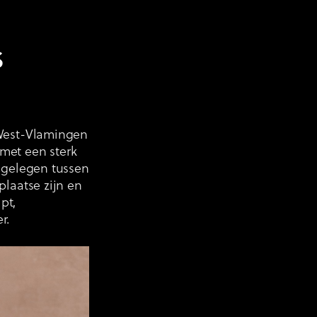
s
 West-Vlamingen
met een sterk
l gelegen tussen
plaatse zijn en
pt,
r.