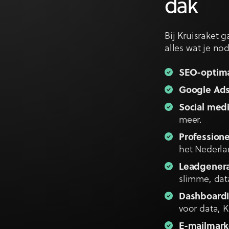
dak
Bij Kruisraket 
alles wat je no
SEO-optima
Google Ad
Social medi
meer.
Professione
het Nederla
Leadgenera
slimme, dat
Dashboardi
voor data, K
E-mailmark