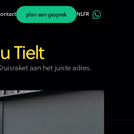
contact
NL
FR
plan een gesprek
plan een gesprek
 Tielt
ruisraket aan het juiste adres.