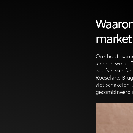
Waarom 
marketi
Ons hoofdkanto
kennen we de T
weefsel van fam
Roeselare, Brug
vlot schakelen. 
gecombineerd me