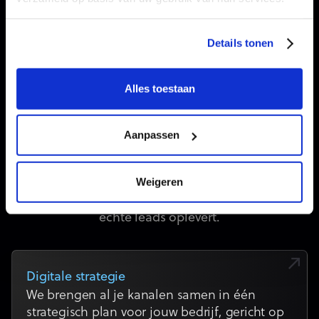
Details tonen
Alles toestaan
Alles voor groei in één
Aanpassen
marketingpartner
Van strategie tot uitvoering: wij bouwen digitale
Weigeren
marketing die zichtbaar is, meetbaar werkt en
echte leads oplevert.
Digitale strategie
We brengen al je kanalen samen in één
strategisch plan voor jouw bedrijf, gericht op