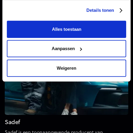
Details tonen
Alles toestaan
Aanpassen
Weigeren
Sadef
Sadef is een toonaangevende producent van