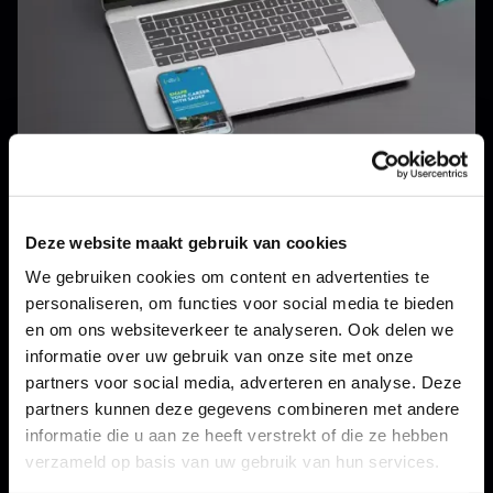
Deze website maakt gebruik van cookies
We gebruiken cookies om content en advertenties te
personaliseren, om functies voor social media te bieden
en om ons websiteverkeer te analyseren. Ook delen we
Voestalpine Sadef
informatie over uw gebruik van onze site met onze
Voestalpine Sadef heeft meer dan 70 jaar ervaring in de
partners voor social media, adverteren en analyse. Deze
productie van stalen profielen.
partners kunnen deze gegevens combineren met andere
informatie die u aan ze heeft verstrekt of die ze hebben
verzameld op basis van uw gebruik van hun services.