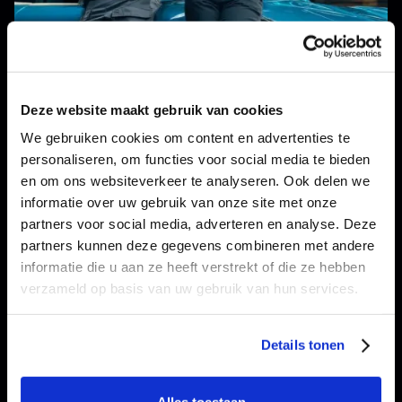
Deze website maakt gebruik van cookies
We gebruiken cookies om content en advertenties te
personaliseren, om functies voor social media te bieden
en om ons websiteverkeer te analyseren. Ook delen we
Sadef
informatie over uw gebruik van onze site met onze
partners voor social media, adverteren en analyse. Deze
Sadef is een toonaangevende producent van
partners kunnen deze gegevens combineren met andere
koudgewalste stalen profielen uit Gits.
informatie die u aan ze heeft verstrekt of die ze hebben
verzameld op basis van uw gebruik van hun services.
Details tonen
Alles toestaan