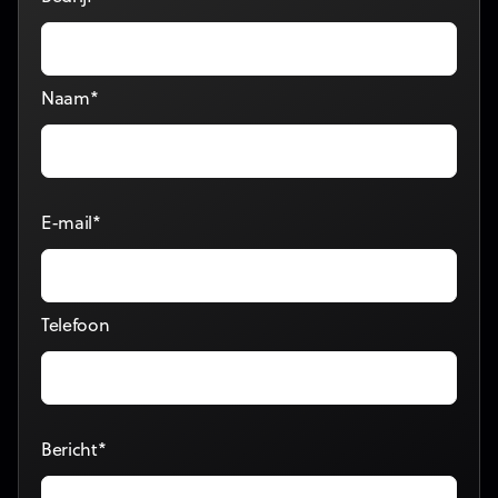
Naam*
E-mail*
Telefoon
Bericht*