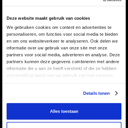
Onze tien digitale marketeers met meer dan 10
jaar ervaring staan klaar om jouw online
marketing écht te lanceren.
Deze website maakt gebruik van cookies
We gebruiken cookies om content en advertenties te
Onafhankelijk en objectief
personaliseren, om functies voor social media te bieden
en om ons websiteverkeer te analyseren. Ook delen we
We kiezen geen kanalen omdat ze voor ons
informatie over uw gebruik van onze site met onze
interessant zijn, maar omdat ze voor jouw
partners voor social media, adverteren en analyse. Deze
situatie het meeste opleveren.
partners kunnen deze gegevens combineren met andere
informatie die u aan ze heeft verstrekt of die ze hebben
Hapklare data & dashboards
verzameld op basis van uw gebruik van hun services.
Geen overload aan grafieken, maar heldere
inzichten waar je echt mee aan de slag kan.
Details tonen
FAQ
Alles toestaan