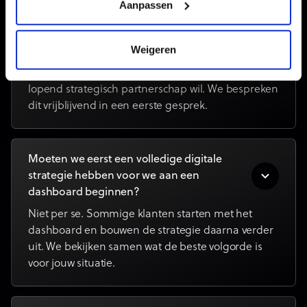
Aanpassen
Wat kost het opzetten van een digitale
strategie?
Weigeren
Dat hangt af van het aantal databronnen, de
complexiteit van het dashboard en of je ook een
lopend strategisch partnerschap wil. We bespreken
dit vrijblijvend in een eerste gesprek.
Moeten we eerst een volledige digitale
strategie hebben voor we aan een
dashboard beginnen?
Niet per se. Sommige klanten starten met het
dashboard en bouwen de strategie daarna verder
uit. We bekijken samen wat de beste volgorde is
voor jouw situatie.