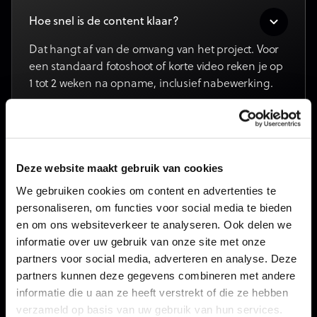
Hoe snel is de content klaar?
Dat hangt af van de omvang van het project. Voor
een standaard fotoshoot of korte video reken je op
1 tot 2 weken na opname, inclusief nabewerking.
Leveren jullie ook teksten in het Frans of
Engels?
Deze website maakt gebruik van cookies
Ja. Onze copywriters schrijven in het Nederlands,
We gebruiken cookies om content en advertenties te
Frans en Engels. Zo bereik je een breder publiek
personaliseren, om functies voor social media te bieden
met content die vlot leest in elke taal.
en om ons websiteverkeer te analyseren. Ook delen we
informatie over uw gebruik van onze site met onze
partners voor social media, adverteren en analyse. Deze
Hoe verloopt een fotoshoot of video-
partners kunnen deze gegevens combineren met andere
opname?
informatie die u aan ze heeft verstrekt of die ze hebben
We starten met een briefing om je wensen en
verzameld op basis van uw gebruik van hun services.