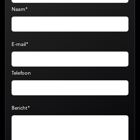
Naam*
E-mail*
Telefoon
Bericht*