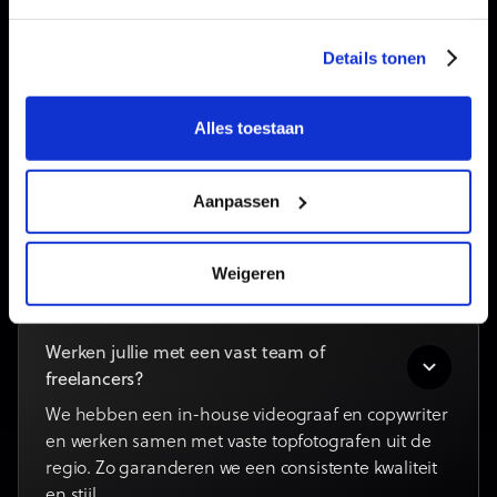
doelen te bespreken. Daarna plannen we de
shoot, verzorgen de productie en leveren het
Details tonen
eindresultaat op in de gewenste formaten.
Alles toestaan
Kan ik de foto's en video's ook gebruiken
buiten social media?
Aanpassen
Uiteraard. Al het beeldmateriaal is van jou en kan
je vrij inzetten op je website, in presentaties,
nieuwsbrieven of drukwerk.
Weigeren
Werken jullie met een vast team of
freelancers?
We hebben een in-house videograaf en copywriter
en werken samen met vaste topfotografen uit de
regio. Zo garanderen we een consistente kwaliteit
en stijl.