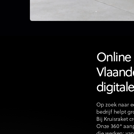
Online
Vlaande
digital
Op zoek naar e
bedrijf helpt g
Bij Kruisraket 
Onze 360° aanp
die werken: van