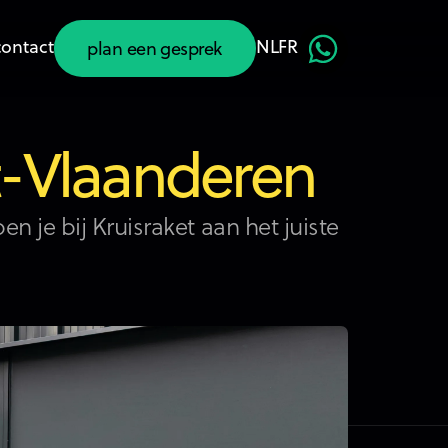
contact
NL
FR
plan een gesprek
plan een gesprek
t-Vlaanderen
 je bij Kruisraket aan het juiste