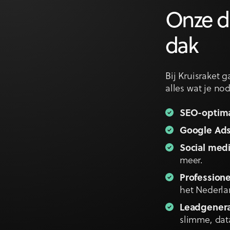
Onze di
dak
Bij Kruisraket 
alles wat je no
SEO-optima
Google Ad
Social medi
meer.
Professione
het Nederla
Leadgenera
slimme, dat