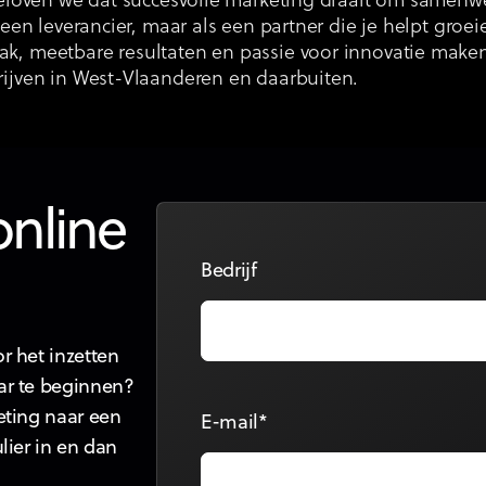
geloven we dat succesvolle marketing draait om samenw
s een leverancier, maar als een partner die je helpt groe
k, meetbare resultaten en passie voor innovatie maken
rijven in West-Vlaanderen en daarbuiten.
online
Bedrijf
r het inzetten
ar te beginnen?
eting naar een
E-mail*
lier in en dan