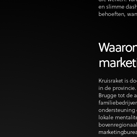
en slimme dash
behoeften, want
Waarom 
market
Kruisraket is d
in de provinci
Brugge tot de 
familiebedrijve
ondersteuning 
lokale mentalit
bovenregionaal
marketingburea