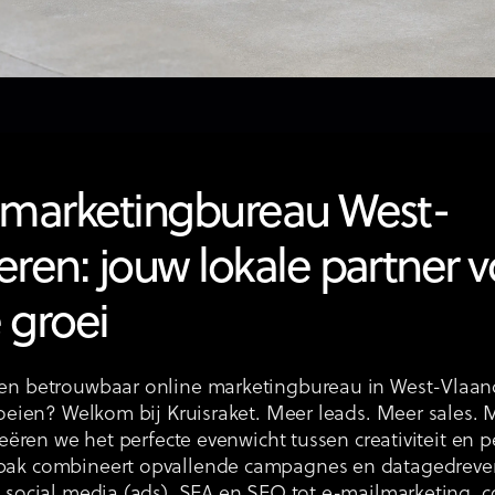
 marketingbureau West-
ren: jouw lokale partner v
e groei
en betrouwbaar online marketingbureau in West-Vlaand
roeien? Welkom bij Kruisraket. Meer leads. Meer sales.
creëren we het perfecte evenwicht tussen creativiteit en 
ak combineert opvallende campagnes en datagedreven
 social media (ads), SEA en SEO tot e-mailmarketing, 