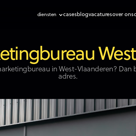
cases
blog
vacatures
over ons
diensten
etingbureau Wes
arketingbureau in West-Vlaanderen? Dan ben
adres.