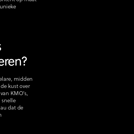
 unieke
s
eren?
selare, midden
de kust over
l van KMO’s,
 snelle
eau dat de
m