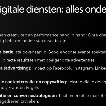
gitale diensten: alles ond
gaan creativiteit en performance hand in hand. Onze di
dig hebt om online succesvol te zijn:
lisatie
: sta bovenaan in Google voor relevante zoekte
s
: directe resultaten met doelgerichte advertenties.
a (advertising)
: impact op Facebook, Instagram, Linke
le contentcreatie en copywriting
: teksten die je doel
nds, Frans en Engels.
tie en conversiestrategieën
: haal meer uit je marke
agedreven tactieken.