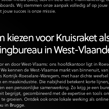
boards. Wij stemmen onze aanpak volledig af op jouw
 jouw succes is onze missie.
kiezen voor Kruisraket al
ingbureau in West-Vlaand
oor en door West-Vlaams: ons hoofdkantoor ligt in Roe
e. We kennen de West-Vlaamse markt van binnenuit, van 
as Kortrijk-Roeselare-Waregem, met haar dichte weefse
n en maakindustrie. Die nabijheid betekent korte lijnen,
en een persoonlijke samenwerking. Zo krijg je een bur
eit begrijpt, gecombineerd met de expertise en tools o
 te groeien. Ontdek ook onze lokale werking als
online
u in Brugge
.