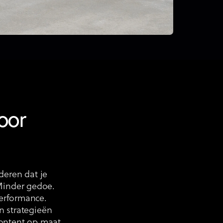
oor
eren dat je
 Minder gedoe.
performance.
 strategieën
content op maat