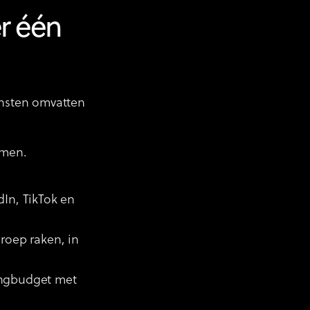
er één
ensten omvatten
rmen.
dIn, TikTok en
groep raken, in
tingbudget met