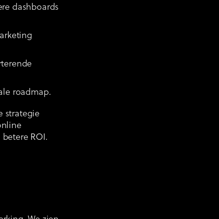
dere dashboards
marketing
rterende
tale roadmap.
 strategie
online
 betere ROI.