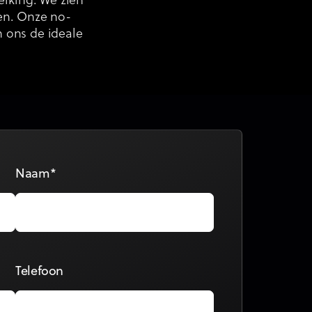
erking. We zien
ien. Onze no-
 ons de ideale
Naam*
Telefoon