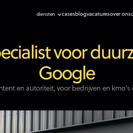
cases
blog
vacatures
over ons
diensten
cialist voor duurz
Google
ntent en autoriteit, voor bedrijven en kmo's