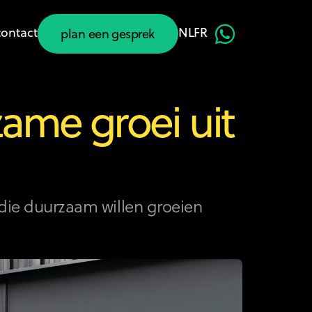
contact
NL
FR
plan een gesprek
plan een gesprek
ame groei uit
 die duurzaam willen groeien