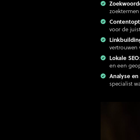
Zoekwoord
zoektermen 
Contentopt
voor de jui
Linkbuildin
vertrouwen 
Lokale SEO
en een geop
Analyse en
specialist w