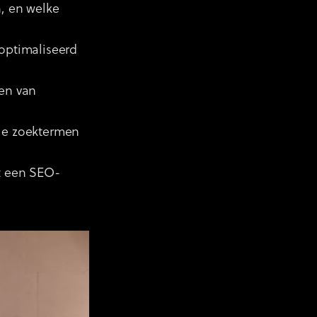
, en welke
eoptimaliseerd
men van
ale zoektermen
t een SEO-