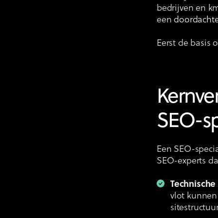
bedrijven en km
een
doordacht
Eerst de basis 
Kernve
SEO-spe
Een SEO-special
SEO-experts dag
Technische
vlot kunnen
sitestructuu