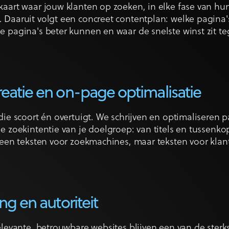
aart waar jouw klanten op zoeken, in elke fase van hu
Daaruit volgt een concreet contentplan: welke pagina'
 pagina's beter kunnen en waar de snelste winst zit te
eatie en on-page optimalisatie
die scoort én overtuigt. We schrijven en optimaliseren p
e zoekintentie van je doelgroep: van titels en tussenko
Geen teksten voor zoekmachines, maar teksten voor kla
ng en autoriteit
elevante, betrouwbare websites blijven een van de sterk