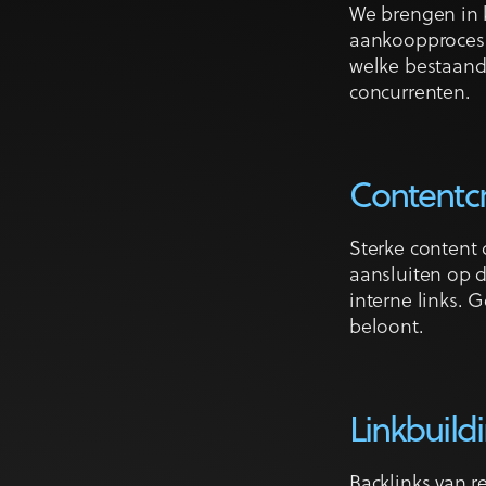
We brengen in k
aankoopproces. 
welke bestaande
concurrenten.
Contentcr
Sterke content 
aansluiten op d
interne links. 
beloont.
Linkbuildi
Backlinks van r