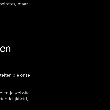
beloftes, maar
een
iteiten die onze
eten je website
iendelijkheid,