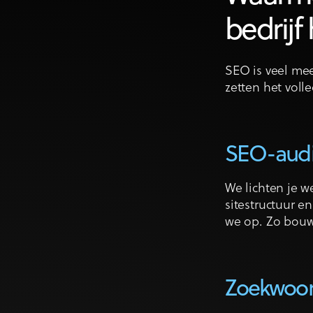
bedrijf
SEO is veel me
zetten het voll
SEO-audit
We lichten je w
sitestructuur e
we op. Zo bouw
Zoekwoor