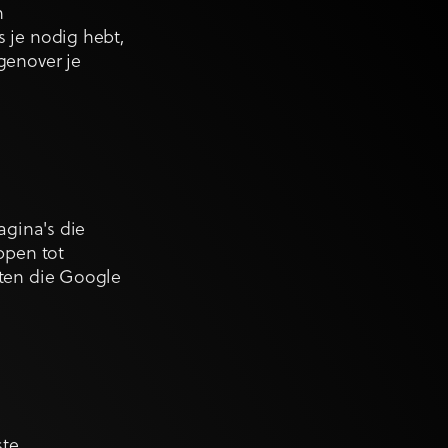
n
s je nodig hebt,
genover je
agina's die
ppen tot
nten die Google
ste