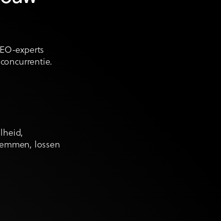
SEO-experts
concurrentie.
lheid,
fremmen, lossen