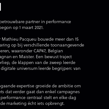
l
w betrouwbare partner in performance
begon op 1 maart 2021.
r Mathieu Pacqueu bouwde meer dan 15
varing op bij verschillende toonaangevende
eren, waaronder CAP47, Belgian
tagnan en Maister. Een bewust traject
oorliep, de klappen van de zweep leerde
digitale universum leerde begrijpen: van
pgaande expertise groeide de ambitie om
Iets dat verder gaat dan enkel campagnes
performance centraal stelt en elke dag
de marketing écht iets opbrengt.