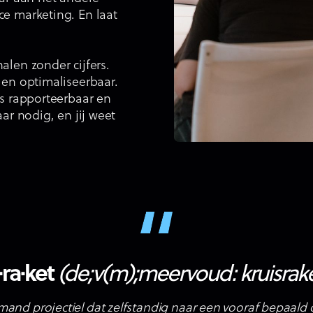
ce marketing. En laat
alen zonder cijfers.
 en optimaliseerbaar.
is rapporteerbaar en
ar nodig, en jij weet
·ra·ket
(de;v(m);meervoud: kruisrak
and projectiel dat zelfstandig naar een vooraf bepaald d