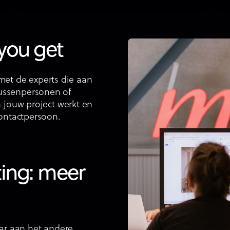
 you get
t met de experts die aan
ussenpersonen of
n jouw project werkt en
contactpersoon.
ing: meer
aar aan het andere