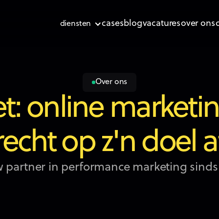
cases
blog
vacatures
over ons
diensten
Over ons
et: online market
recht op z'n doel a
 partner in performance marketing sinds