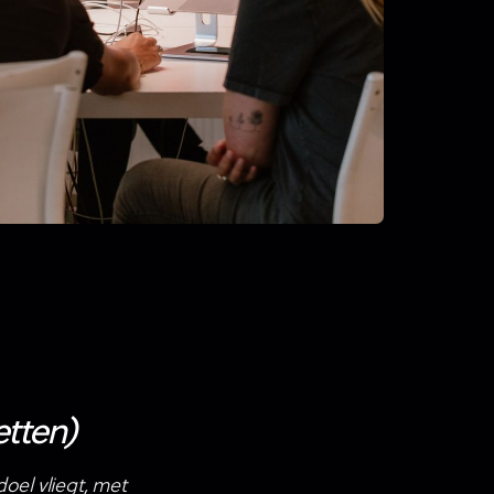
etten)
oel vliegt, met