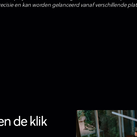
ecisie en kan worden gelanceerd vanaf verschillende pla
Van Vlierberghe
Camille Slambrouc
l Marketeer
Office Manager
en de klik