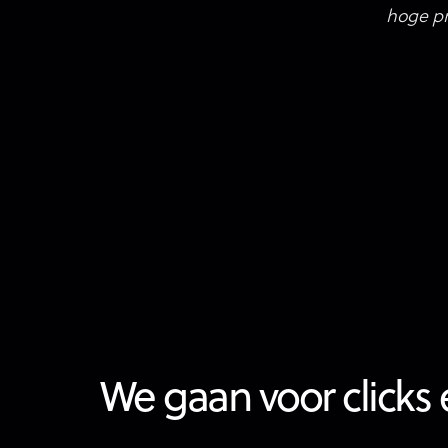
hoge pr
Ines Seynhaeve
Jens 
Digital Marketeer
Digita
We gaan voor clicks 