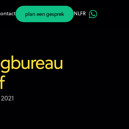
contact
NL
FR
plan een gesprek
plan een gesprek
ingbureau
f
 2021