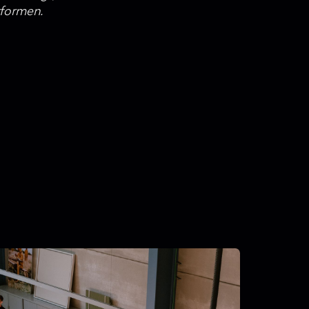
tformen.
Lise Desmet
k
Digital Marketeer &
Influencer