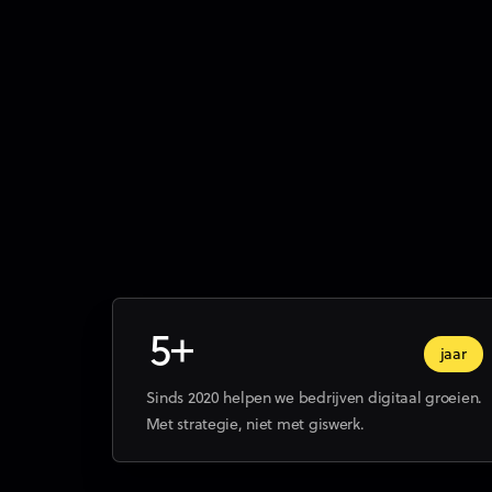
Mathieu Pacqueu
zaakvoerder-eigenaar
5+
jaar
Sinds 2020 helpen we bedrijven digitaal groeien.
Met strategie, niet met giswerk.