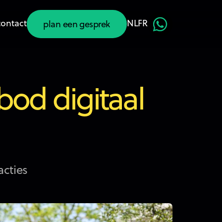
contact
NL
FR
plan een gesprek
plan een gesprek
bod digitaal
cties