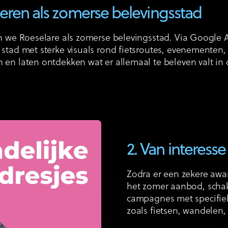
neren als zomerse belevingsstad
en we Roeselare als zomerse belevingsstad. Via Google
stad met sterke visuals rond fietsroutes, evenementen, 
en laten ontdekken wat er allemaal te beleven valt in 
2. Van interesse
Zodra er een zekere aw
het zomer aanbod, schak
campagnes met specifi
zoals fietsen, wandelen,