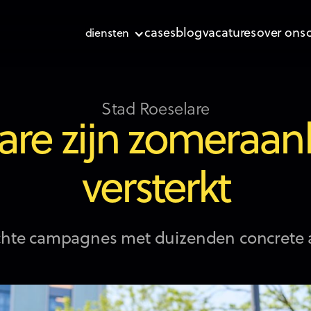
cases
blog
vacatures
over ons
diensten
Stad Roeselare
re zijn zomeraan
versterkt
chte campagnes met duizenden concrete a