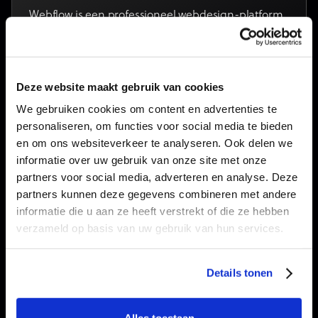
Webflow is een professioneel webdesign-platform
dat de vrijheid van maatwerkontwikkeling
combineert met het gebruiksgemak van een CMS.
Het resultaat: snelle laadtijden, een sterke SEO-
basis en een website die je eenvoudig zelf beheert.
Deze website maakt gebruik van cookies
We gebruiken cookies om content en advertenties te
personaliseren, om functies voor social media te bieden
en om ons websiteverkeer te analyseren. Ook delen we
Bouwen jullie ook webshops?
informatie over uw gebruik van onze site met onze
Ja, webouwen e-commercewebsites gekoppeld
partners voor social media, adverteren en analyse. Deze
aan externe platformen zoals Shopify.Vertel ons wat
partners kunnen deze gegevens combineren met andere
je nodig hebt en we zoeken de beste oplossing.
informatie die u aan ze heeft verstrekt of die ze hebben
verzameld op basis van uw gebruik van hun services.
Kan ik mijn website nadien zelf aanpassen?
Details tonen
Absoluut. Webouwen websites met een
gebruiksvriendelijk CMS zodat eenvoudige,
Alles toestaan