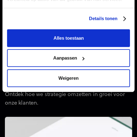
Details tonen
Webdesign
We bouwen maatwerk Webflow-websites die
Alles toestaan
er professioneel uitzien én bezoekers actief
naar een contact of aankoop leiden.
Aanpassen
Weigeren
Cases met impact
Ontdek hoe we strategie omzetten in groei voor
onze klanten.