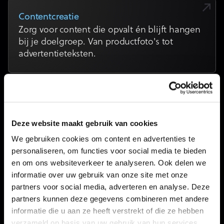
Contentcreatie
Zorg voor content die opvalt én blijft hangen
bij je doelgroep. Van productfoto's tot
advertentieteksten.
E-mailmarketing
We bouwen gepersonaliseerde campagnes en
Deze website maakt gebruik van cookies
geautomatiseerde flows die klanten activeren
en behouden.
We gebruiken cookies om content en advertenties te
personaliseren, om functies voor social media te bieden
en om ons websiteverkeer te analyseren. Ook delen we
informatie over uw gebruik van onze site met onze
UX & CRO
partners voor social media, adverteren en analyse. Deze
We analyseren gebruikersgedrag en testen
partners kunnen deze gegevens combineren met andere
verbeteringen die jouw bezoekers écht laten
informatie die u aan ze heeft verstrekt of die ze hebben
converteren.
verzameld op basis van uw gebruik van hun services.