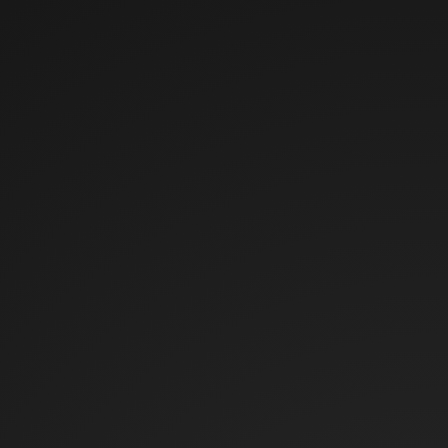
voor interne
analyse door de
beheerder van de
website.
_ga
Google
Registreert een
2 jaar
HTTP-
uniek ID die wordt
cookie
gebruikt om
statistische
gegevens te
genereren over hoe
de bezoeker de
website gebruikt.
_ga_#
Google
Verzamelt
2 jaar
HTTP-
gegevens over het
cookie
aantal keren dat
een gebruiker de
website heeft
bezocht, evenals
data voor het eerste
en meest recente