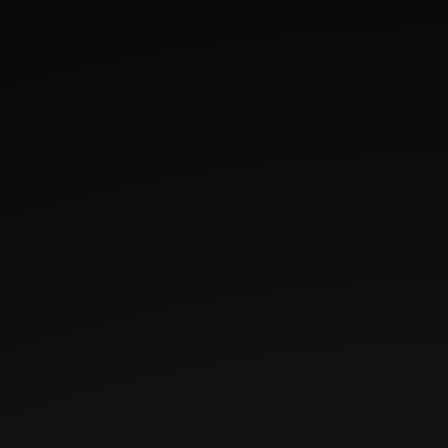
Naam
Aanbieder
Doel
Maximale
Type
bewaartermijn
lidc
LinkedIn
Registreert welk
1 dag
HTTP-
servercluster de
cookie
bezoeker bedient.
Dit wordt gebruikt
in samenhang met
trafficverdeling, om
de
gebruikerservaring
te optimaliseren.