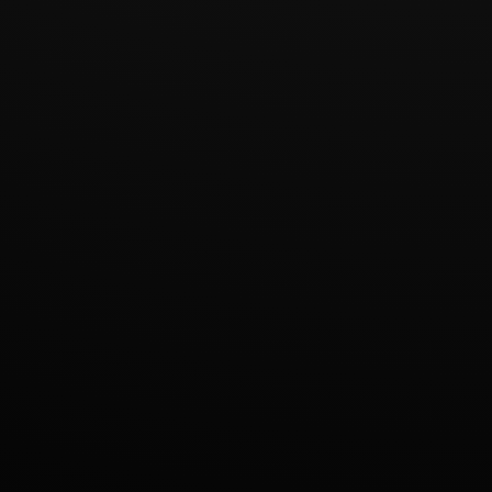
gedrag van
bezoekers
aan de
website.
Gebruikt
voor interne
analyse
door de
beheerder
van de
website.