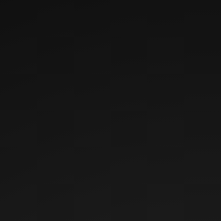
Naam
Aanbieder
Doel
Maximale
Type
bewaartermijn
_clck
Microsoft
Verzamelt
1 jaar
HTTP-
gegevens over de
cookie
navigatie en het
gedrag van de
bezoeker op de
website - Dit wordt
gebruikt om
statistische
rapporten en
heatmaps voor de
website-eigenaar
samen te stellen.
_clsk
Microsoft
Registreert
1 dag
HTTP-
statistische
cookie
gegevens over het
gedrag van
bezoekers aan de
website. Gebruikt