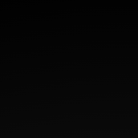
maken tussen
mensen en bots.
Dit is gunstig voor
de website om
juiste rapporten
over het gebruik
van de website te
maken.
rc::c
Google
Deze cookie wordt
Sessie
Lokale
gebruikt om
HTML-
onderscheid te
opslag
maken tussen
mensen en bots.