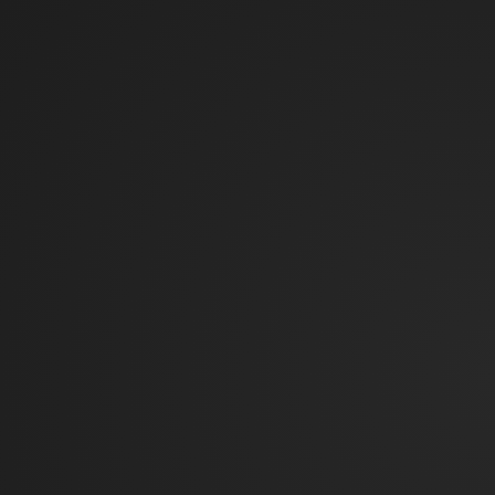
bezoek. Gebruikt
door Google
Analytics.
gsc
Getsitecontrol
Registreert
Permanent
Lokale
gegevens over
HTML-
het gedrag van
opslag
bezoekers aan
de website. Dit
wordt gebruikt
voor interne
analyse en
optimalisatie
van de website.
gscs
Getsitecontrol
Registreert
Permanent
Lokale
gegevens over
HTML-
het gedrag van
opslag
bezoekers aan
de website. Dit
wordt gebruikt
voor interne