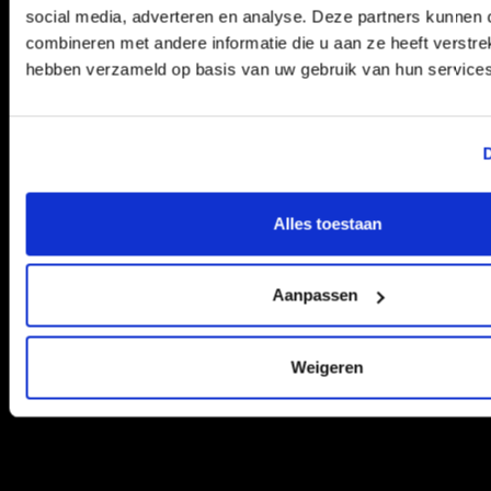
social media, adverteren en analyse. Deze partners kunnen
sociale
cookie
netwerkdienst,
combineren met andere informatie die u aan ze heeft verstrek
LinkedIn, voor het
hebben verzameld op basis van uw gebruik van hun services
volgen van het
gebruik van
embedded
services.
D
lastExternalReferrer
Meta
Achterhaalt
Permanent
Lokale
Platforms,
op welke
HTML-
Alles toestaan
Inc.
wijze de
opslag
gebruiker
naar de
Aanpassen
website is
gekomen
door zijn
laatste
Weigeren
URL-adres
te
registreren.
lastExternal
Meta
Achterhaalt
Permanent
Lokale