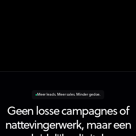
ReferrerTime
Platforms,
op welke wijze
HTML-
Inc.
de gebruiker
opslag
naar de
website is
gekomen
door zijn
laatste URL-
adres te
registreren.
Meer leads. Meer sales. Minder gedoe.
Geen losse campagnes of
nattevingerwerk, maar een