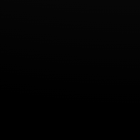
Naam
Aanbieder
Doel
Maximale
Type
bewaartermijn
_fbp
Meta
Gebruikt door
3
HTTP-
Platforms,
Facebook om een
maanden
cookie
Inc.
reeks
advertentieproducten
te leveren, zoals
realtime bieden van
externe
adverteerders.
_gcl_au
Google
Gebruikt door
3
HTTP-
Google AdSense
maanden
cookie
om te
experimenteren
met de efficiëntie
van advertenties op
websites die hun
services gebruiken.