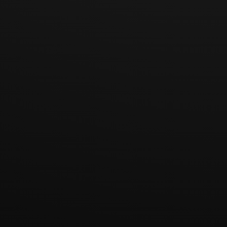
te
optimaliseren.
snowplowOut
Leadinfo
Registreert
Permanent
Lokale
Queue_#_post2
statistische
HTML-
gegevens
opslag
over het
gedrag van
bezoekers
aan de
website.
Gebruikt
voor interne
analyse
door de
beheerder
van de
website.
snowplowOut
Leadinfo
Registreert
Permanent
Lokale
Queue_#_post2
statistische
HTML-
.expires
gegevens
opslag
over het