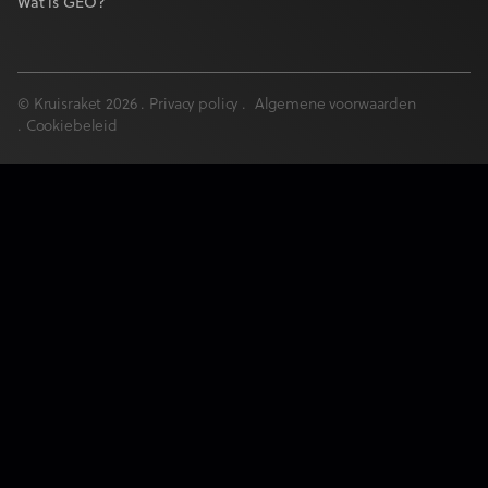
Wat is GEO?
© Kruisraket 2026 .
Privacy policy
.
Algemene voorwaarden
.
Cookiebeleid