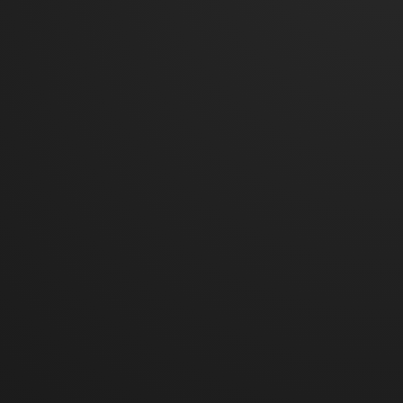
analyse en
optimalisatie
van de website.
gtmBrowserId
Google
Deze cookie
Permanent
Lokale
wordt gebruikt
HTML-
om vast te
opslag
stellen of de
bezoeker de
website eerder
heeft bezocht,
of dat hij of zijn
een nieuwe
bezoeker is op
de website.
pageviewCount
kruisraket.be
Deze cookie
Sessie
HTTP-
wordt
cookie
gebruikt om
de frequentie
van bezoeken
te
identificeren