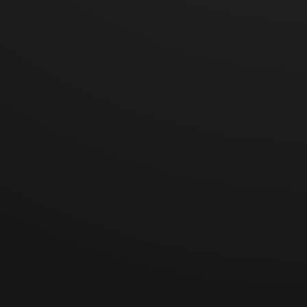
en vast te
stellen hoe
lang een
bezoeker op
de website
blijft. Deze
cookie wordt
gebruikt om
vast te stellen
hoe veel en
welke
subpagina's
de bezoeker
op de website
bezoekt –
deze
informatie
kan door de
website
worden
gebruikt om
het domein
en zijn
subpagina's