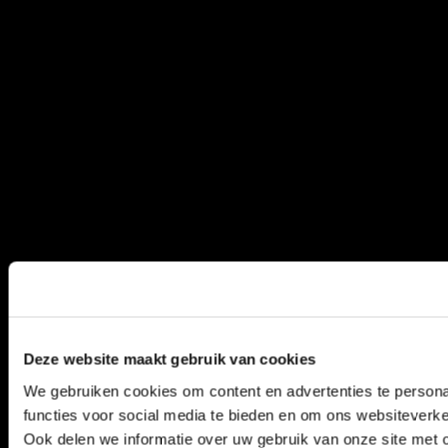
bezoeken verzamelen
- Deze gegevens
kunnen ook worden
gebruikt om leads
voor
marketingdoeleinden
te creëren.
_li_ses.#.expires
Leadinfo
Volgt de individuele
Permanent
Lokale
sessies op de
HTML-
websites, hierdoor
opslag
kan de website
statistische gegevens
van meerdere
bezoeken verzamelen
- Deze gegevens
kunnen ook worden
gebruikt om leads
voor
Deze website maakt gebruik van cookies
marketingdoeleinden
te creëren.
We gebruiken cookies om content en advertenties te persona
functies voor social media te bieden en om ons websiteverke
Ook delen we informatie over uw gebruik van onze site met 
bcookie
LinkedIn
Gebruikt door de
1 jaar
HTTP-