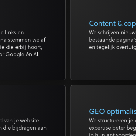
Content & cop
e links en
We schrijven nieuw
gina stemmen we af
bestaande pagina’s
e die erbij hoort,
en tegelijk overtu
or Google én AI.
GEO optimalis
d van je website
We structureren je 
en die bijdragen aan
expertise beter b
in hun antwoorden