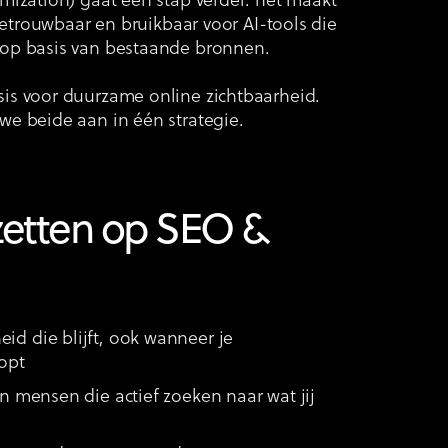
mization) gaat een stap verder: het maakt
 betrouwbaar en bruikbaar voor AI-tools die
op basis van bestaande bronnen.
is voor duurzame online zichtbaarheid.
e beide aan in één strategie.
etten op SEO &
id die blijft, ook wanneer je
opt
an mensen die actief zoeken naar wat jij