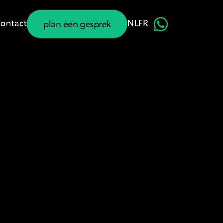
contact
NL
FR
plan een gesprek
plan een gesprek