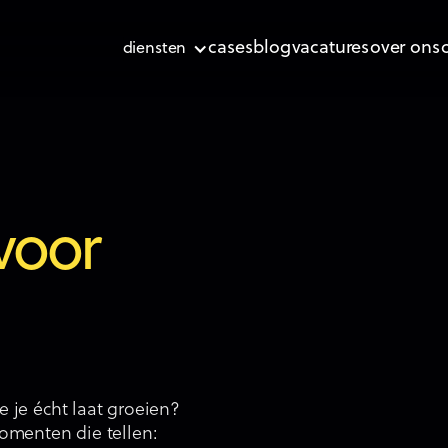
cases
blog
vacatures
over ons
diensten
voor
 je écht laat groeien?
omenten die tellen: