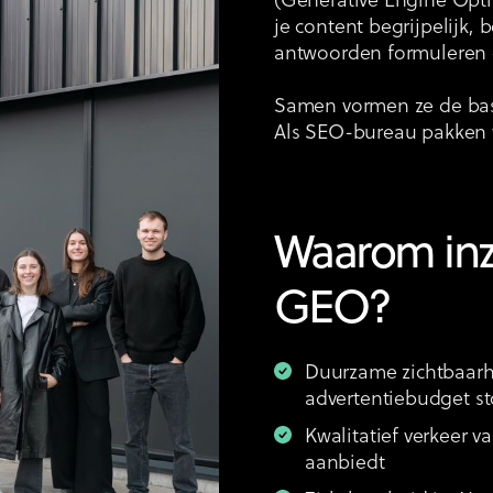
(Generative Engine Opti
je content begrijpelijk,
antwoorden formuleren 
Samen vormen ze de bas
Als SEO-bureau pakken w
Waarom inz
GEO?
Duurzame zichtbaarhe
advertentiebudget st
Kwalitatief verkeer v
aanbiedt