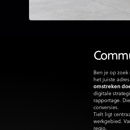
Commun
Ben je op zoek 
het juiste adre
omstreken doe
digitale strateg
rapportage
. Di
conversies.
Tielt ligt centr
werkgebied. Van
regio.