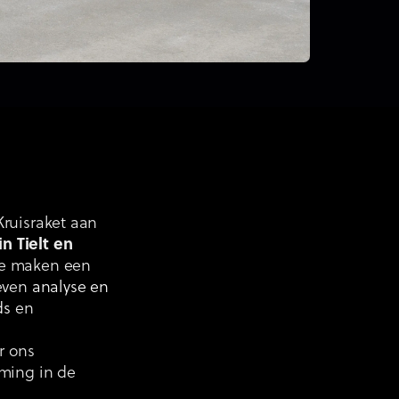
Kruisraket aan
 Tielt en
 We maken een
reven
analyse en
ds
en
r ons
eming in de