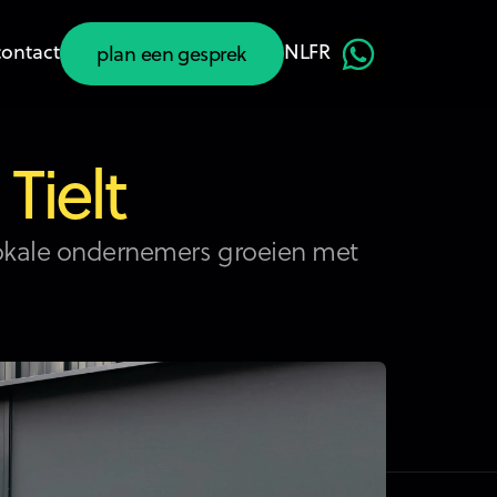
contact
NL
FR
plan een gesprek
plan een gesprek
ielt
lokale ondernemers groeien met