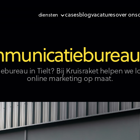
cases
blog
vacatures
over ons
diensten
municatiebureau T
bureau in Tielt? Bij Kruisraket helpen we 
online marketing op maat.