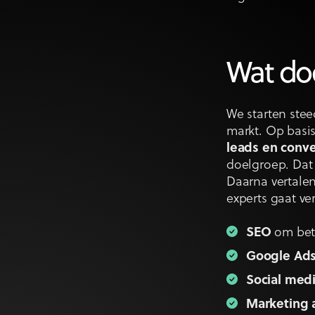
Wat doe
We starten ste
markt. Op basi
leads en conve
doelgroep. Dat
Daarna vertalen
experts gaat ve
SEO
om bete
Google Ad
Social med
Marketing 