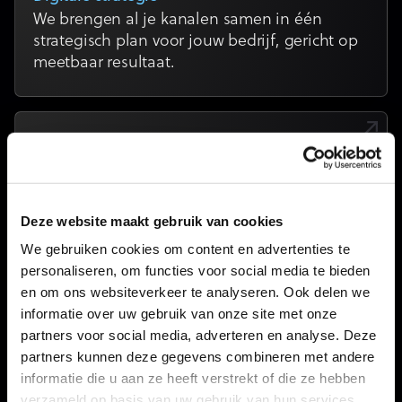
We brengen al je kanalen samen in één
strategisch plan voor jouw bedrijf, gericht op
meetbaar resultaat.
Google Ads
Bereik mensen op het moment dat ze actief
zoeken naar jouw product of dienst via een
systeem dat kliks omzet in leads.
Deze website maakt gebruik van cookies
We gebruiken cookies om content en advertenties te
personaliseren, om functies voor social media te bieden
en om ons websiteverkeer te analyseren. Ook delen we
Dashboards
informatie over uw gebruik van onze site met onze
We koppelen al je kanalen aan één
partners voor social media, adverteren en analyse. Deze
overzichtelijk dashboard zodat je in één
partners kunnen deze gegevens combineren met andere
oogopslag ziet waar je budget rendeert.
informatie die u aan ze heeft verstrekt of die ze hebben
verzameld op basis van uw gebruik van hun services.