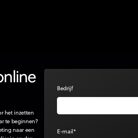
algorithm, don't starve it'
Te veel doelgroepen en te kleine
budgetten houden je Meta-algoritme
dom. Geef het minder advertentiesets en
meer creatives, en het vindt je klanten
zelf.
online
Bedrijf
r het inzetten
ar te beginnen?
eting naar een
E-mail*