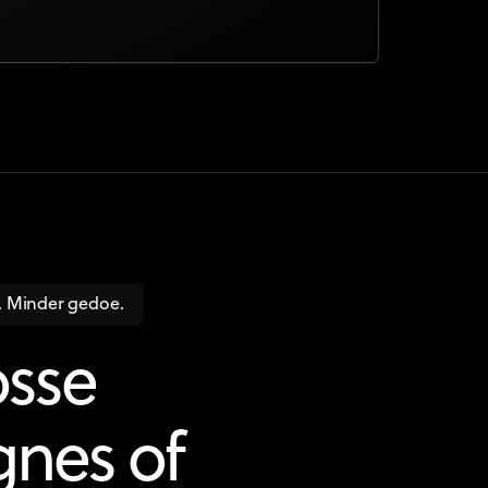
. Minder gedoe.
osse
nes of