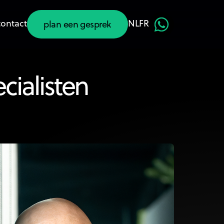
contact
NL
FR
plan een gesprek
plan een gesprek
cialisten