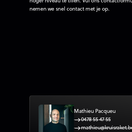
hoger niveau te tillen. Vul ons contactformu
nemen we snel contact met je op.
Mathieu Pacqueu
0478 55 47 55
mathieu@kruisraket.b