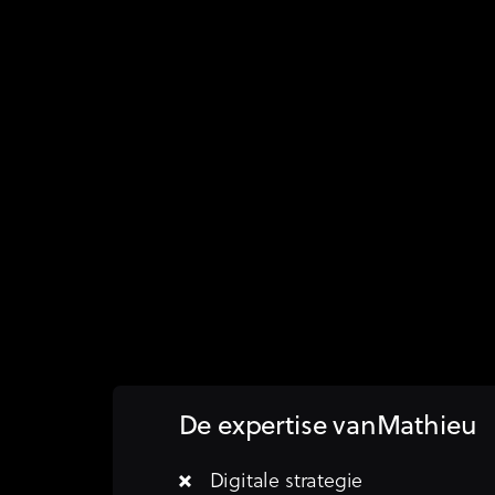
Mathieu heeft 15 jaar ervaring in he
spectrum: van SEO en SEA tot socia
automation. Hij begrijpt niet alleen
maar vooral hoe ze samenwerken o
realiseren. Hij werkte voor uiteenl
bedrijfsgroottes waar hij van dicht
effectief maakt. Die praktijkervari
alls wat hij schrijft en de springplan
Kruisraket.
De expertise van
Mathieu
Digitale strategie