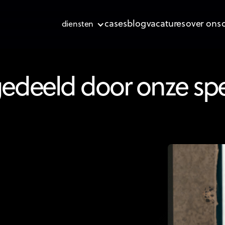
cases
blog
vacatures
over ons
diensten
edeeld door onze spe