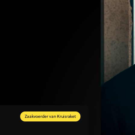
t volledige digitale
l advertising en marketing
 elk kanaal afzonderlijk,
m echte groei te
opende sectoren en
bij zag wat online marketing
ng is de rode draad doorheen
k naar zijn eigen bedrijf,
Zaakvoerder van Kruisraket