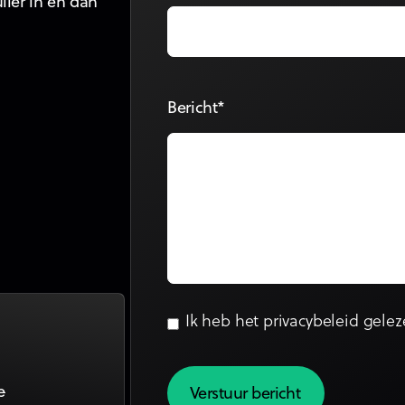
lier in en dan
Bericht*
Ik heb het
privacybeleid
gelez
e