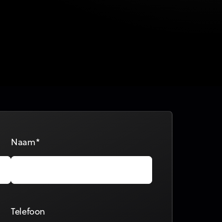
SEO is niet dood. Maar
ChatGPT verandert de
spelregels.
GEO is de nieuwe laag bovenop SEO:
niet meer optimaliseren voor Google,
maar voor...
Naam*
Telefoon