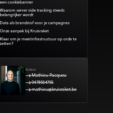
een cookiebanner
Waarom server side tracking steeds
belangrijker wordt
Data als brandstof voor je campagnes
Onze aanpak bij Kruisraket
Klaar om je meetinfrastructuur op orde te
zetten?
Auteur
Mathieu Pacqueu
0478554755
mathieu@kruisraket.be