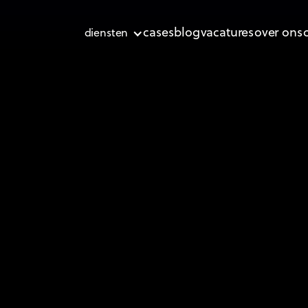
cases
blog
vacatures
over ons
diensten
Door
Mathieu Pacqueu
09.04.2026