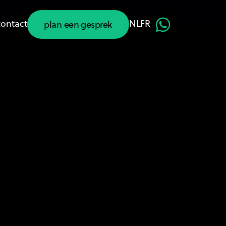
contact
NL
FR
plan een gesprek
plan een gesprek