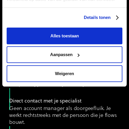
Waarom Kruisraket als jouw
partner
Details tonen
Performance-mindset
Alles toestaan
Niet enkel een "mooie" nieuwsbrief. We meten
elke mail af aan wat hij oplevert. Open rate is
leuk, omzet is beter.
Aanpassen
Platform-onafhankelijk advies
Weigeren
We zijn niet getrouwd met één tool. We kiezen
wat past bij jouw bedrijf, niet bij onze commissie.
Direct contact met je specialist
Geen account manager als doorgeefluik. Je
werkt rechtstreeks met de persoon die je flows
bouwt.